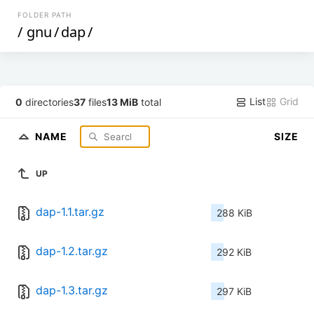
FOLDER PATH
/
gnu
/
dap
/
List
Grid
0
directories
37
files
13 MiB
total
NAME
SIZE
UP
dap-1.1.tar.gz
288 KiB
dap-1.2.tar.gz
292 KiB
dap-1.3.tar.gz
297 KiB